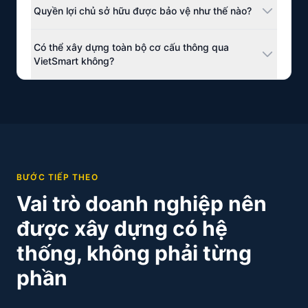
Quyền lợi chủ sở hữu được bảo vệ như thế nào?
hạn, quyền kiểm soát của chủ sở hữu và logic vận
hành kinh doanh.
Thông qua mô hình doanh nghiệp minh bạch với vai
Có thể xây dựng toàn bộ cơ cấu thông qua
trò, ranh giới và cơ chế kiểm soát được xác định
VietSmart không?
trước.
Có. VietSmart hoạt động theo logic full-cycle: đăng
ký, kế toán, giám đốc danh nghĩa, local operator,
marketplace.
BƯỚC TIẾP THEO
Vai trò doanh nghiệp nên
được xây dựng có hệ
thống, không phải từng
phần