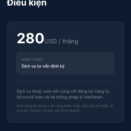
Điều kiện
280
USD /
tháng
HÌNH THỨC
Dịch vụ tư vấn định kỳ
Dịch vụ được xem xét cùng với đăng ký công ty,
hỗ trợ kế toán và hệ thống pháp lý VietSmart.
Khả năng áp dụng cuối cùng được thảo luận sau khi hiểu rõ
cơ cấu công ty và mục tiêu kinh doanh.