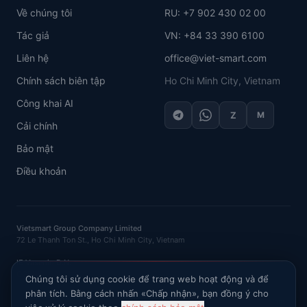
Về chúng tôi
RU: +7 902 430 02 00
Tác giả
VN: +84 33 390 6100
Liên hệ
office@viet-smart.com
Chính sách biên tập
Ho Chi Minh City, Vietnam
Công khai AI
Z
M
Cải chính
Bảo mật
Điều khoản
Vietsmart Group Company Limited
72 Le Thanh Ton St., Ho Chi Minh City, Vietnam
IE Vasenin D.N.
OGRNIP
: 320121500016132 ·
INN
: 120702520581
Chúng tôi sử dụng cookie để trang web hoạt động và để
phân tích. Bằng cách nhấn «Chấp nhận», bạn đồng ý cho
Hỏi AI về thị trường Việt Nam