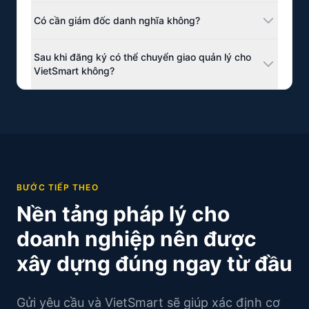
Sau khi đăng ký, bạn có thể kết nối dịch vụ kế toán,
Có cần giám đốc danh nghĩa không?
bắt đầu hoạt động kinh doanh hoặc chuyển sang mô
hình local operator thông qua VietSmart.
Tùy thuộc vào cơ cấu. VietSmart cung cấp dịch vụ
Sau khi đăng ký có thể chuyển giao quản lý cho
giám đốc danh nghĩa như một module riêng biệt.
VietSmart không?
Có. VietSmart hoạt động theo mô hình full-cycle: từ
đăng ký đến kế toán, quản lý vận hành và mở rộng
quy mô.
BƯỚC TIẾP THEO
Nền tảng pháp lý cho
doanh nghiệp nên được
xây dựng đúng ngay từ đầu
Gửi yêu cầu và VietSmart sẽ giúp xác định cơ