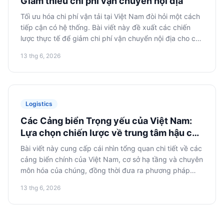
Giảm thiểu chi phí vận chuyển nội địa
Tối ưu hóa chi phí vận tải tại Việt Nam đòi hỏi một cách
tiếp cận có hệ thống. Bài viết này đề xuất các chiến
lược thực tế để giảm chi phí vận chuyển nội địa cho các
công ty Nga, bao gồm hợp nhất hàng hóa, lựa chọn
13 thg 6, 2026
phương thức vận tải tối ưu và chiến thuật đàm phán với
các nhà vận chuyển địa phương.
Logistics
Các Cảng biển Trọng yếu của Việt Nam:
Lựa chọn chiến lược về trung tâm hậu cần
cho nhập khẩu
Bài viết này cung cấp cái nhìn tổng quan chi tiết về các
cảng biển chính của Việt Nam, cơ sở hạ tầng và chuyên
môn hóa của chúng, đồng thời đưa ra phương pháp
luận để đưa ra quyết định sáng suốt về việc lựa chọn
13 thg 6, 2026
cảng nhập cảnh cho hàng hóa nhập khẩu.