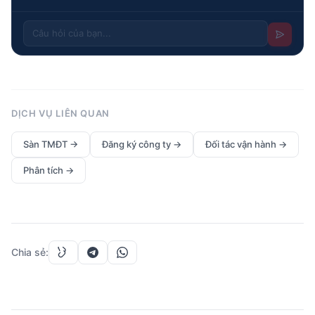
DỊCH VỤ LIÊN QUAN
Sàn TMĐT
→
Đăng ký công ty
→
Đối tác vận hành
→
Phân tích
→
Chia sẻ
: