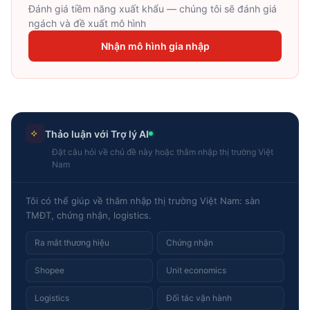
Đánh giá tiềm năng xuất khẩu — chúng tôi sẽ đánh giá
ngách và đề xuất mô hình
Nhận mô hình gia nhập
Thảo luận với Trợ lý AI
Đặt câu hỏi về chủ đề này hoặc thâm nhập thị trường Việt
Nam
Tôi có thể giúp về thâm nhập thị trường Việt Nam: sàn
TMĐT, chứng nhận, logistics.
Ra mắt thương hiệu
Chứng nhận
Shopee
Unit economics
Logistics
Đối tác vận hành