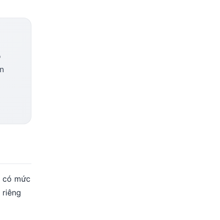
ó
ốn
ó có mức
 riêng