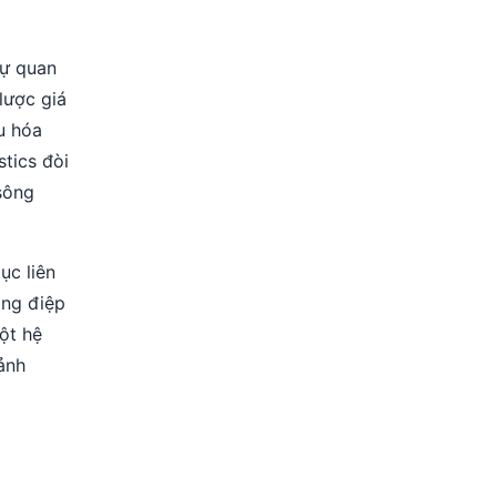
Sự quan
lược giá
u hóa
stics đòi
sông
ục liên
ông điệp
ột hệ
ảnh