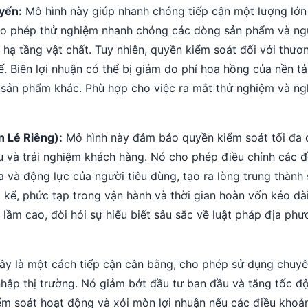
yến:
Mô hình này giúp nhanh chóng tiếp cận một lượng lớn
ó cho phép thử nghiệm nhanh chóng các dòng sản phẩm và n
 hạ tầng vật chất. Tuy nhiên, quyền kiểm soát đối với thươn
ế. Biên lợi nhuận có thể bị giảm do phí hoa hồng của nền tả
c sản phẩm khác. Phù hợp cho việc ra mắt thử nghiệm và ng
n Lẻ Riêng):
Mô hình này đảm bảo quyền kiểm soát tối đa đ
u và trải nghiệm khách hàng. Nó cho phép điều chỉnh các đ
và động lực của người tiêu dùng, tạo ra lòng trung thành 
 kể, phức tạp trong vận hành và thời gian hoàn vốn kéo dài
 lầm cao, đòi hỏi sự hiểu biết sâu sắc về luật pháp địa phư
y là một cách tiếp cận cân bằng, cho phép sử dụng chuy
hập thị trường. Nó giảm bớt đầu tư ban đầu và tăng tốc độ
 kiểm soát hoạt động và xói mòn lợi nhuận nếu các điều khoả