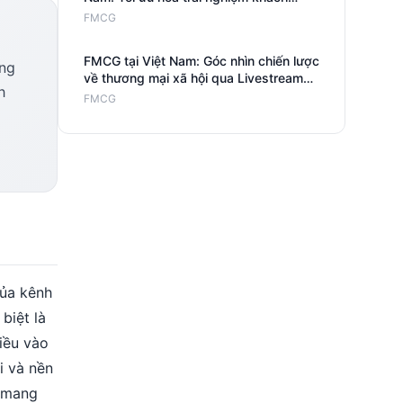
hàng và thu hồi doanh thu
FMCG
FMCG tại Việt Nam: Góc nhìn chiến lược
ơng
về thương mại xã hội qua Livestream
h
và TikTok
FMCG
của kênh
biệt là
iều vào
i và nền
à mang