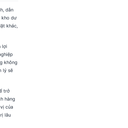
nh, dẫn
n kho dư
ặt khác,
 lợi
nghiệp
ng không
 lý sẽ
ể trở
ch hàng
vị của
ị lâu