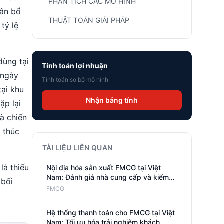
PHÂN TÍCH CÁC MÔ HÌNH
hân bổ
THUẬT TOÁN GIẢI PHÁP
tỷ lệ
dùng tại
Tính toán lợi nhuận
 ngày
Tính toán sơ bộ mô hình
ại khu
Nhận bảng tính
ặp lại
và chiến
 thúc
TÀI LIỆU LIÊN QUAN
là thiếu
Nội địa hóa sản xuất FMCG tại Việt
Nam: Đánh giá nhà cung cấp và kiểm
 bối
soát chất lượng
FMCG
Hệ thống thanh toán cho FMCG tại Việt
Nam: Tối ưu hóa trải nghiệm khách