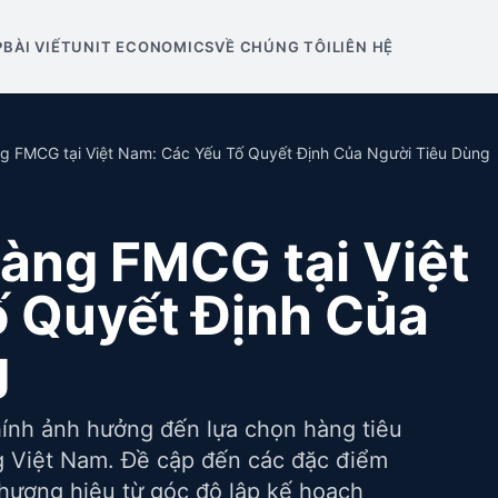
P
BÀI VIẾT
UNIT ECONOMICS
VỀ CHÚNG TÔI
LIÊN HỆ
 FMCG tại Việt Nam: Các Yếu Tố Quyết Định Của Người Tiêu Dùng
àng FMCG tại Việt
ố Quyết Định Của
g
chính ảnh hưởng đến lựa chọn hàng tiêu
 Việt Nam. Đề cập đến các đặc điểm
hương hiệu từ góc độ lập kế hoạch