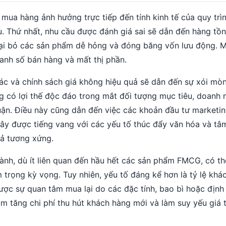
 mua hàng ảnh hưởng trực tiếp đến tính kinh tế của quy trì
u. Thứ nhất, nhu cầu được đánh giá sai sẽ dẫn đến hàng tồ
 loại bỏ các sản phẩm dễ hỏng và đóng băng vốn lưu động. M
oanh số bán hàng và mất thị phần.
ác và chính sách giá không hiệu quả sẽ dẫn đến sự xói mòn
g có lợi thế độc đáo trong mắt đối tượng mục tiêu, doanh 
huận. Điều này cũng dẫn đến việc các khoản đầu tư marketi
y được tiếng vang với các yếu tố thúc đẩy văn hóa và tâm
uả tương xứng.
hành, dù ít liên quan đến hầu hết các sản phẩm FMCG, có th
rọng kỳ vọng. Tuy nhiên, yếu tố đáng kể hơn là tỷ lệ khá
ược sự quan tâm mua lại do các đặc tính, bao bì hoặc định 
m tăng chi phí thu hút khách hàng mới và làm suy yếu giá tr