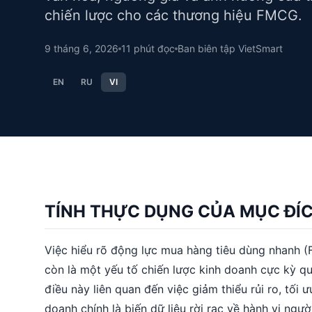
chiến lược cho các thương hiệu FMCG.
9 tháng 6, 2026
11
phút đọc
Ban biên tập VietSmart
EN
RU
VI
TÍNH THỰC DỤNG CỦA MỤC ĐÍ
Việc hiểu rõ động lực mua hàng tiêu dùng nhanh 
còn là một yếu tố chiến lược kinh doanh cực kỳ qu
điều này liên quan đến việc giảm thiểu rủi ro, tố
doanh chính là biến dữ liệu rời rạc về hành vi ng