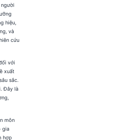
 người
gưỡng
g hiệu,
ng, và
hiên cứu
ối với
ề xuất
sâu sắc.
. Đây là
ơng,
ên môn
 gia
n hợp