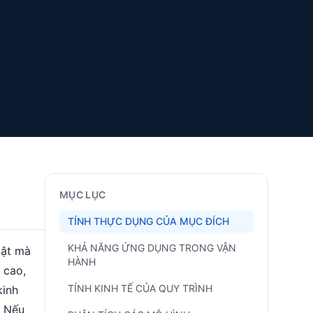
MỤC LỤC
TÍNH THỰC DỤNG CỦA MỤC ĐÍCH
KHẢ NĂNG ỨNG DỤNG TRONG VẬN
uật mà
HÀNH
 cao,
TÍNH KINH TẾ CỦA QUY TRÌNH
kinh
. Nếu