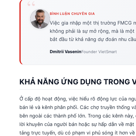
BÌNH LUẬN CHUYÊN GIA
Việc gia nhập một thị trường FMCG m
không phải là sự mở rộng, mà là một
bắt đầu từ khả năng dự đoán nhu cầu
Dmitrii Vasenin
Founder VietSmart
KHẢ NĂNG ỨNG DỤNG TRONG 
Ở cấp độ hoạt động, việc hiểu rõ động lực của ng
bán lẻ và kênh phân phối. Các chợ truyền thống và
bên ngoài các thành phố lớn. Trong các kênh này,
lời khuyên của người bán hoặc sự hấp dẫn về mặt h
tảng trực tuyến, dù có phạm vi phủ sóng ít hơn về