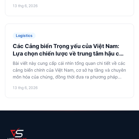
công ty Nga, bao gồm hợp nhất hàng hóa, lựa chọn
13 thg 6, 2026
phương thức vận tải tối ưu và chiến thuật đàm phán với
các nhà vận chuyển địa phương.
Logistics
Các Cảng biển Trọng yếu của Việt Nam:
Lựa chọn chiến lược về trung tâm hậu cần
cho nhập khẩu
Bài viết này cung cấp cái nhìn tổng quan chi tiết về các
cảng biển chính của Việt Nam, cơ sở hạ tầng và chuyên
môn hóa của chúng, đồng thời đưa ra phương pháp
luận để đưa ra quyết định sáng suốt về việc lựa chọn
13 thg 6, 2026
cảng nhập cảnh cho hàng hóa nhập khẩu.