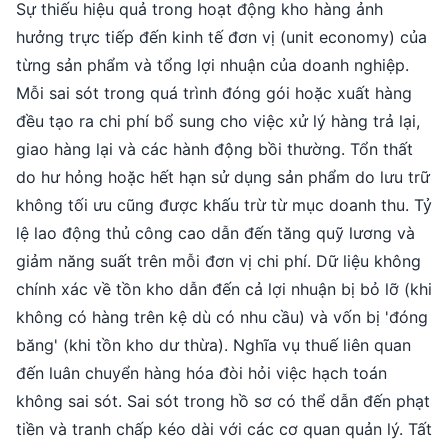
Sự thiếu hiệu quả trong hoạt động kho hàng ảnh
hưởng trực tiếp đến kinh tế đơn vị (unit economy) của
từng sản phẩm và tổng lợi nhuận của doanh nghiệp.
Mỗi sai sót trong quá trình đóng gói hoặc xuất hàng
đều tạo ra chi phí bổ sung cho việc xử lý hàng trả lại,
giao hàng lại và các hành động bồi thường. Tổn thất
do hư hỏng hoặc hết hạn sử dụng sản phẩm do lưu trữ
không tối ưu cũng được khấu trừ từ mục doanh thu. Tỷ
lệ lao động thủ công cao dẫn đến tăng quỹ lương và
giảm năng suất trên mỗi đơn vị chi phí. Dữ liệu không
chính xác về tồn kho dẫn đến cả lợi nhuận bị bỏ lỡ (khi
không có hàng trên kệ dù có nhu cầu) và vốn bị 'đóng
băng' (khi tồn kho dư thừa). Nghĩa vụ thuế liên quan
đến luân chuyển hàng hóa đòi hỏi việc hạch toán
không sai sót. Sai sót trong hồ sơ có thể dẫn đến phạt
tiền và tranh chấp kéo dài với các cơ quan quản lý. Tất