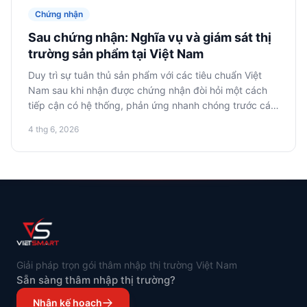
Chứng nhận
Sau chứng nhận: Nghĩa vụ và giám sát thị
trường sản phẩm tại Việt Nam
Duy trì sự tuân thủ sản phẩm với các tiêu chuẩn Việt
Nam sau khi nhận được chứng nhận đòi hỏi một cách
tiếp cận có hệ thống, phản ứng nhanh chóng trước các
cuộc kiểm tra của cơ quan quản lý và tuân thủ chính
4 thg 6, 2026
xác các yêu cầu về nhãn mác. Điều này rất quan trọng
để tránh vi phạm và duy trì khả năng tiếp cận thị
trường.
Giải pháp trọn gói thâm nhập thị trường Việt Nam
Sẵn sàng thâm nhập thị trường?
Nhận kế hoạch