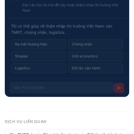
Đặt câu hỏi về chủ đề này hoặc thâm nhập thị trường Việt
Nam
Tôi có thể giúp về thâm nhập thị trường Việt Nam: sàn
TMĐT, chứng nhận, logistics.
Ra mắt thương hiệu
Chứng nhận
Shopee
Unit economics
Logistics
Đối tác vận hành
DỊCH VỤ LIÊN QUAN