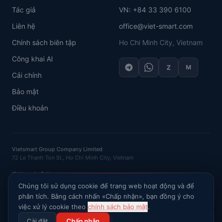
Tác giả
VN: +84 33 390 6100
Liên hệ
office@viet-smart.com
Chính sách biên tập
Ho Chi Minh City, Vietnam
Công khai AI
Z
M
Cải chính
Bảo mật
Điều khoản
Vietsmart Group Company Limited
72 Le Thanh Ton St., Ho Chi Minh City, Vietnam
IE Vasenin D.N.
OGRNIP
: 320121500016132 ·
INN
: 120702520581
Chúng tôi sử dụng cookie để trang web hoạt động và để
phân tích. Bằng cách nhấn «Chấp nhận», bạn đồng ý cho
Hỏi AI về thị trường Việt Nam
việc xử lý cookie theo
chính sách bảo mật
.
©
2026
VietSmart
.
Bảo lưu mọi quyền
.
Cài đặt
Chấp nhận