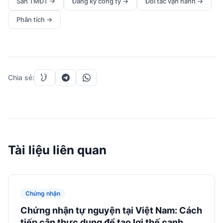
Sàn TMĐT
→
Đăng ký công ty
→
Đối tác vận hành
→
Phân tích
→
Chia sẻ
:
Tài liệu liên quan
Chứng nhận
Chứng nhận tự nguyện tại Việt Nam: Cách
tiếp cận thực dụng để tạo lợi thế cạnh