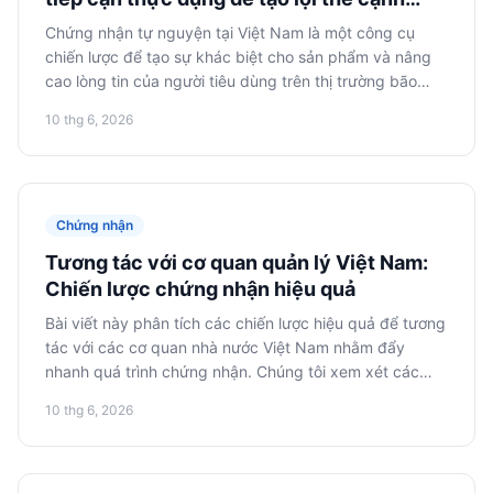
tranh
Chứng nhận tự nguyện tại Việt Nam là một công cụ
chiến lược để tạo sự khác biệt cho sản phẩm và nâng
cao lòng tin của người tiêu dùng trên thị trường bão
hòa. Bài viết này khám phá các khía cạnh thực dụng,
10 thg 6, 2026
các bước vận hành, kinh tế của quy trình và lộ trình
hành động để triển khai thành công.
Chứng nhận
Tương tác với cơ quan quản lý Việt Nam:
Chiến lược chứng nhận hiệu quả
Bài viết này phân tích các chiến lược hiệu quả để tương
tác với các cơ quan nhà nước Việt Nam nhằm đẩy
nhanh quá trình chứng nhận. Chúng tôi xem xét các
kịch bản điển hình và phương pháp giảm thiểu chậm trễ
10 thg 6, 2026
trong việc cấp phép.