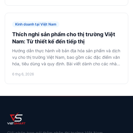
hiệu quả.
Kinh doanh tại Việt Nam
Thích nghi sản phẩm cho thị trường Việt
Nam: Từ thiết kế đến tiếp thị
Hướng dẫn thực hành về bản địa hóa sản phẩm và dịch
vụ cho thị trường Việt Nam, bao gồm các đặc điểm văn
hóa, tiêu dùng và quy định. Bài viết dành cho các nhà
bán hàng trên sàn thương mại điện tử, quản lý sản
6 thg 6, 2026
phẩm, nhà tiếp thị và các công ty thương mại điện tử
đang có kế hoạch ra mắt hoặc mở rộng dòng sản phẩm
tại Việt Nam.
Giải pháp trọn gói thâm nhập thị trường Việt Nam