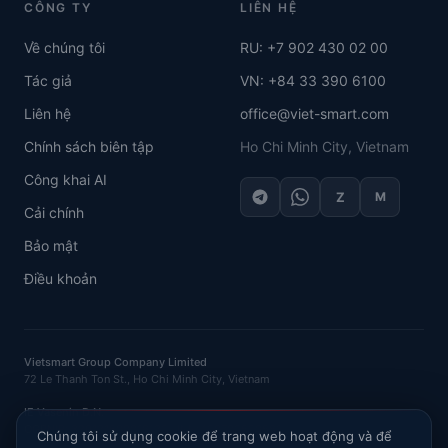
CÔNG TY
LIÊN HỆ
Về chúng tôi
RU: +7 902 430 02 00
Tác giả
VN: +84 33 390 6100
Liên hệ
office@viet-smart.com
Chính sách biên tập
Ho Chi Minh City, Vietnam
Công khai AI
Z
M
Cải chính
Bảo mật
Điều khoản
Vietsmart Group Company Limited
72 Le Thanh Ton St., Ho Chi Minh City, Vietnam
IE Vasenin D.N.
OGRNIP
: 320121500016132 ·
INN
: 120702520581
Chúng tôi sử dụng cookie để trang web hoạt động và để