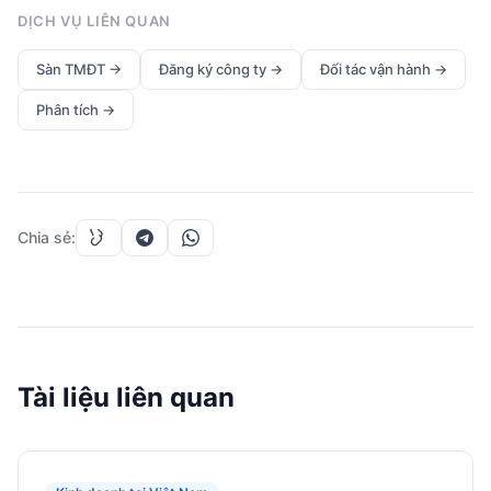
DỊCH VỤ LIÊN QUAN
Sàn TMĐT
→
Đăng ký công ty
→
Đối tác vận hành
→
Phân tích
→
Chia sẻ
:
Tài liệu liên quan