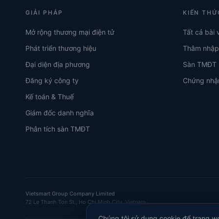
GIẢI PHÁP
KIẾN THỨ
Mở rộng thương mại điện tử
Tất cả bài 
Phát triển thương hiệu
Thâm nhập 
Đại diện địa phương
Sàn TMĐT
Đăng ký công ty
Chứng nhậ
Kế toán & Thuế
Giám đốc danh nghĩa
Phân tích sàn TMĐT
Vietsmart Group Company Limited
72 Le Thanh Ton St., Ho Chi Minh City, Vietnam
Chúng tôi sử dụng cookie để trang w