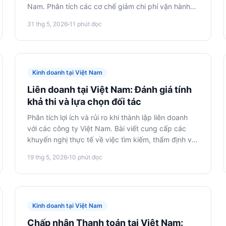
Nam. Phân tích các cơ chế giảm chi phí vận hành
và nâng cao sức hấp dẫn đầu tư trong các lĩnh vực
31 thg 5, 2026
11
phút đọc
ưu tiên và khu kinh tế đặc biệt.
Kinh doanh tại Việt Nam
Liên doanh tại Việt Nam: Đánh giá tính
khả thi và lựa chọn đối tác
Phân tích lợi ích và rủi ro khi thành lập liên doanh
với các công ty Việt Nam. Bài viết cung cấp các
khuyến nghị thực tế về việc tìm kiếm, thẩm định và
hợp pháp hóa quan hệ đối tác để thâm nhập thị
19 thg 5, 2026
10
phút đọc
trường Việt Nam.
Kinh doanh tại Việt Nam
Chấp nhận Thanh toán tại Việt Nam: