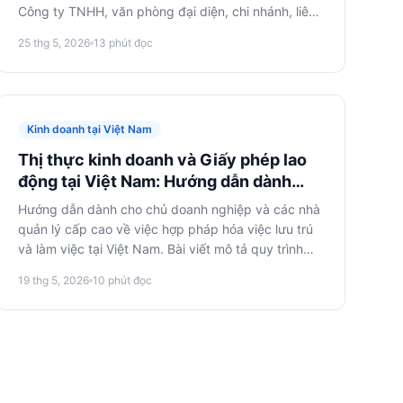
Công ty TNHH, văn phòng đại diện, chi nhánh, liên
doanh. Trình bày một cách tiếp cận thực dụng để
25 thg 5, 2026
13
phút đọc
lựa chọn cấu trúc tối ưu, dựa trên mục tiêu kinh
doanh, quy mô và rủi ro chiến lược.
Kinh doanh tại Việt Nam
Thị thực kinh doanh và Giấy phép lao
động tại Việt Nam: Hướng dẫn dành
cho lãnh đạo và chủ doanh nghiệp
Hướng dẫn dành cho chủ doanh nghiệp và các nhà
quản lý cấp cao về việc hợp pháp hóa việc lưu trú
và làm việc tại Việt Nam. Bài viết mô tả quy trình
xin thị thực kinh doanh và giấy phép lao động, bao
19 thg 5, 2026
10
phút đọc
gồm các tài liệu cần thiết, thời gian xử lý và những
rủi ro chính để quản lý doanh nghiệp hiệu quả.