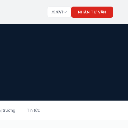
🇻🇳
VI
NHẬN TƯ VẤN
ị trường
Tin tức