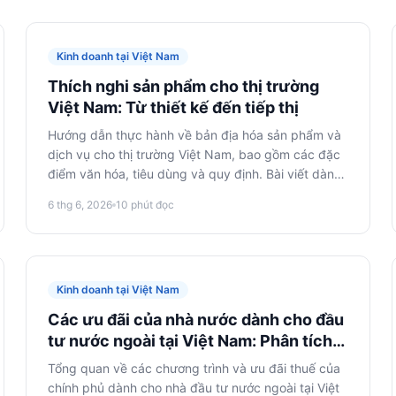
Kinh doanh tại Việt Nam
Thích nghi sản phẩm cho thị trường
Việt Nam: Từ thiết kế đến tiếp thị
Hướng dẫn thực hành về bản địa hóa sản phẩm và
dịch vụ cho thị trường Việt Nam, bao gồm các đặc
điểm văn hóa, tiêu dùng và quy định. Bài viết dành
cho các nhà bán hàng trên sàn thương mại điện tử,
6 thg 6, 2026
10
phút đọc
quản lý sản phẩm, nhà tiếp thị và các công ty
thương mại điện tử đang có kế hoạch ra mắt hoặc
mở rộng dòng sản phẩm tại Việt Nam.
Kinh doanh tại Việt Nam
Các ưu đãi của nhà nước dành cho đầu
tư nước ngoài tại Việt Nam: Phân tích
các chính sách ưu đãi và chương trình
Tổng quan về các chương trình và ưu đãi thuế của
hỗ trợ
chính phủ dành cho nhà đầu tư nước ngoài tại Việt