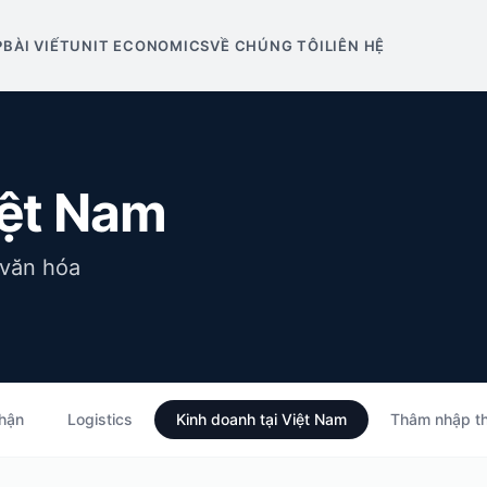
P
BÀI VIẾT
UNIT ECONOMICS
VỀ CHÚNG TÔI
LIÊN HỆ
iệt Nam
 văn hóa
hận
Logistics
Kinh doanh tại Việt Nam
Thâm nhập th