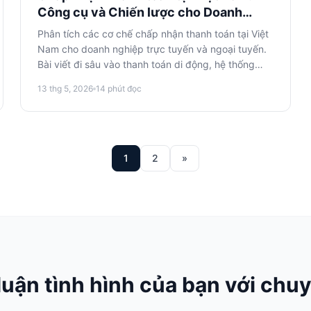
Công cụ và Chiến lược cho Doanh
nghiệp Trực tuyến và Ngoại tuyến
Phân tích các cơ chế chấp nhận thanh toán tại Việt
Nam cho doanh nghiệp trực tuyến và ngoại tuyến.
Bài viết đi sâu vào thanh toán di động, hệ thống
thanh toán khi nhận hàng (COD) và tích hợp ngân
13 thg 5, 2026
14
phút đọc
hàng. Mục tiêu là cung cấp một cái nhìn tổng quan
có cấu trúc về các phương pháp hiệu quả.
1
2
»
luận tình hình của bạn với chuy