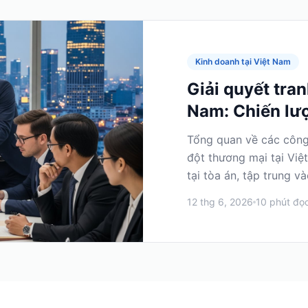
Kinh doanh tại Việt Nam
Giải quyết tra
Nam: Chiến lượ
nước ngoài
Tổng quan về các công 
đột thương mại tại Việ
tại tòa án, tập trung v
12 thg 6, 2026
10
phút đọ