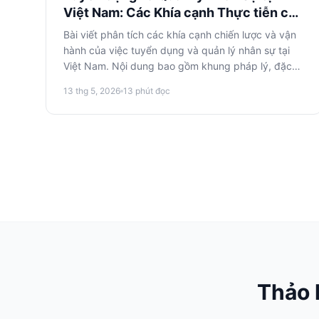
Việt Nam: Các Khía cạnh Thực tiễn cho
Doanh nghiệp Nước ngoài
Bài viết phân tích các khía cạnh chiến lược và vận
hành của việc tuyển dụng và quản lý nhân sự tại
Việt Nam. Nội dung bao gồm khung pháp lý, đặc
điểm văn hóa và các phương pháp hiệu quả.
13 thg 5, 2026
13
phút đọc
Thảo 