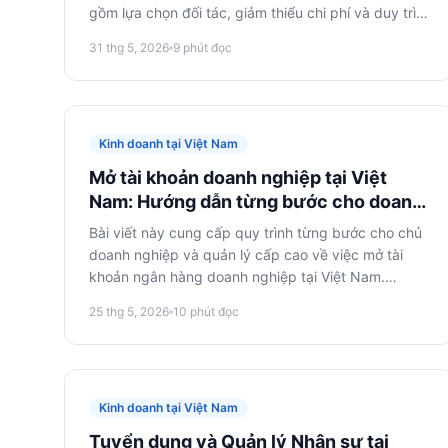
gồm lựa chọn đối tác, giảm thiểu chi phí và duy trì
kiểm soát hoạt động. Tài liệu dành cho các doanh
31 thg 5, 2026
9
phút đọc
nhân và nhà quản lý quan tâm đến việc nâng cao
hiệu quả chuỗi cung ứng.
Kinh doanh tại Việt Nam
Mở tài khoản doanh nghiệp tại Việt
Nam: Hướng dẫn từng bước cho doanh
nghiệp nước ngoài
Bài viết này cung cấp quy trình từng bước cho chủ
doanh nghiệp và quản lý cấp cao về việc mở tài
khoản ngân hàng doanh nghiệp tại Việt Nam.
Hướng dẫn chi tiết về thủ tục, các yêu cầu và cách
25 thg 5, 2026
10
phút đọc
tối ưu hóa quá trình.
Kinh doanh tại Việt Nam
Tuyển dụng và Quản lý Nhân sự tại