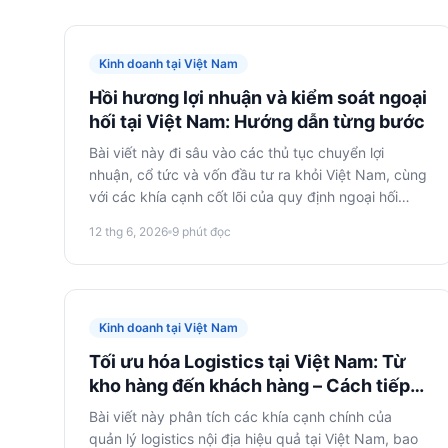
Kinh doanh tại Việt Nam
Hồi hương lợi nhuận và kiểm soát ngoại
hối tại Việt Nam: Hướng dẫn từng bước
Bài viết này đi sâu vào các thủ tục chuyển lợi
nhuận, cổ tức và vốn đầu tư ra khỏi Việt Nam, cùng
với các khía cạnh cốt lõi của quy định ngoại hối
dành cho nhà đầu tư nước ngoài. Chúng tôi trình
12 thg 6, 2026
9
phút đọc
bày các bước cụ thể và khuyến nghị để chuyển
tiền tệ một cách hợp pháp và hiệu quả.
Kinh doanh tại Việt Nam
Tối ưu hóa Logistics tại Việt Nam: Từ
kho hàng đến khách hàng – Cách tiếp
cận chiến lược
Bài viết này phân tích các khía cạnh chính của
quản lý logistics nội địa hiệu quả tại Việt Nam, bao