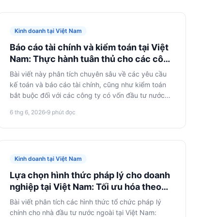
Kinh doanh tại Việt Nam
Báo cáo tài chính và kiểm toán tại Việt
Nam: Thực hành tuân thủ cho các công
ty nước ngoài
Bài viết này phân tích chuyên sâu về các yêu cầu
kế toán và báo cáo tài chính, cũng như kiểm toán
bắt buộc đối với các công ty có vốn đầu tư nước
ngoài tại Việt Nam. Mục tiêu là cung cấp cho chủ
6 thg 6, 2026
9
phút đọc
doanh nghiệp và các nhà quản lý tài chính hướng
dẫn rõ ràng để đảm bảo tuân thủ pháp luật và giảm
thiểu rủi ro.
Kinh doanh tại Việt Nam
Lựa chọn hình thức pháp lý cho doanh
nghiệp tại Việt Nam: Tối ưu hóa theo
mục tiêu của bạn
Bài viết phân tích các hình thức tổ chức pháp lý
chính cho nhà đầu tư nước ngoài tại Việt Nam: