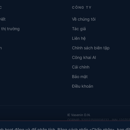
C
CÔNG TY
viết
Về chúng tôi
thị trường
Tác giả
Liên hệ
n
Chính sách biên tập
Công khai AI
Cải chính
Bảo mật
Điều khoản
IE Vasenin D.N.
OGRNIP
: 320121500016132 ·
INN
: 12070
eb hoạt động và để phân tích. Bằng cách nhấn «Chấp nhận», bạn đ