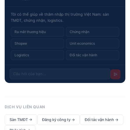
Tôi có thể giúp về thâm nhập thị trường Việt Nam: sàn
TMĐT, chứng nhận, logistics.
Ra mắt thương hiệu
Chứng nhận
Shopee
Unit economics
Logistics
Đối tác vận hành
DỊCH VỤ LIÊN QUAN
Sàn TMĐT
→
Đăng ký công ty
→
Đối tác vận hành
→