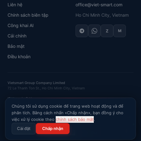
Liên hệ
office@viet-smart.com
Chính sách biên tập
Ho Chi Minh City, Vietnam
Công khai AI
Z
M
Cải chính
Bảo mật
Điều khoản
Vietsmart Group Company Limited
72 Le Thanh Ton St., Ho Chi Minh City, Vietnam
IE Vasenin D.N.
OGRNIP
: 320121500016132 ·
INN
: 120702520581
Chúng tôi sử dụng cookie để trang web hoạt động và để
phân tích. Bằng cách nhấn «Chấp nhận», bạn đồng ý cho
Hỏi AI về thị trường Việt Nam
việc xử lý cookie theo
chính sách bảo mật
.
©
2026
VietSmart
.
Bảo lưu mọi quyền
.
Cài đặt
Chấp nhận
Chính sách bảo mật
Lên đầu