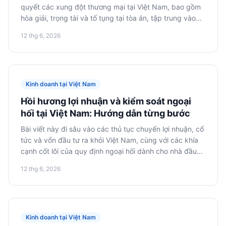
quyết các xung đột thương mại tại Việt Nam, bao gồm
hòa giải, trọng tài và tố tụng tại tòa án, tập trung vào
bảo vệ lợi ích của doanh nghiệp nước ngoài.
12 thg 6, 2026
Kinh doanh tại Việt Nam
Hồi hương lợi nhuận và kiểm soát ngoại
hối tại Việt Nam: Hướng dẫn từng bước
Bài viết này đi sâu vào các thủ tục chuyển lợi nhuận, cổ
tức và vốn đầu tư ra khỏi Việt Nam, cùng với các khía
cạnh cốt lõi của quy định ngoại hối dành cho nhà đầu
tư nước ngoài. Chúng tôi trình bày các bước cụ thể và
12 thg 6, 2026
khuyến nghị để chuyển tiền tệ một cách hợp pháp và
hiệu quả.
Kinh doanh tại Việt Nam