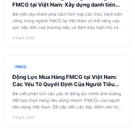
FMCG tại Việt Nam: Xây dựng danh tiếng
và lòng trung thành
Bài viết này khám phá cách tích hợp các thực hành bền
vững trong ngành FMCG tại Việt Nam có thể nâng cao
sức hấp dẫn của thương hiệu và đảm bảo tuân thủ các
quy định địa phương. Chúng tôi sẽ xem xét các khía
9 thg 6, 2026
cạnh vận hành và kinh tế, mô hình thực hiện và quy
trình hành động.
FMCG
Động Lực Mua Hàng FMCG tại Việt Nam:
Các Yếu Tố Quyết Định Của Người Tiêu
Dùng
Bài viết phân tích các yếu tố động lực chính ảnh hưởng
đến lựa chọn hàng tiêu dùng nhanh (FMCG) của người
tiêu dùng Việt Nam. Đề cập đến các đặc điểm văn hóa,
ngưỡng giá và ảnh hưởng của thương hiệu từ góc độ
9 thg 6, 2026
lập kế hoạch chiến lược cho các thương hiệu FMCG.