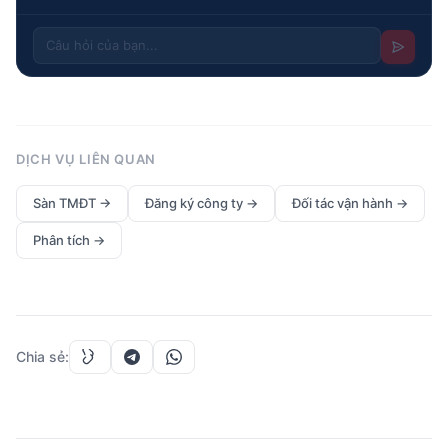
DỊCH VỤ LIÊN QUAN
Sàn TMĐT
→
Đăng ký công ty
→
Đối tác vận hành
→
Phân tích
→
Chia sẻ
: