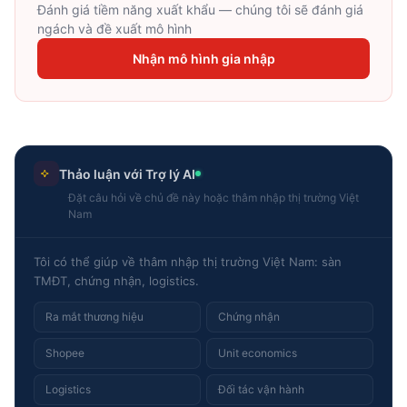
Đánh giá tiềm năng xuất khẩu — chúng tôi sẽ đánh giá
ngách và đề xuất mô hình
Nhận mô hình gia nhập
Thảo luận với Trợ lý AI
Đặt câu hỏi về chủ đề này hoặc thâm nhập thị trường Việt
Nam
Tôi có thể giúp về thâm nhập thị trường Việt Nam: sàn
TMĐT, chứng nhận, logistics.
Ra mắt thương hiệu
Chứng nhận
Shopee
Unit economics
Logistics
Đối tác vận hành