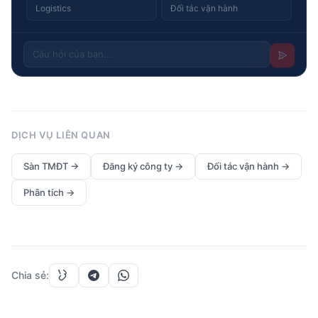
Logistics
Đối tác vận hành
DỊCH VỤ LIÊN QUAN
Sàn TMĐT
→
Đăng ký công ty
→
Đối tác vận hành
→
Phân tích
→
Chia sẻ
: