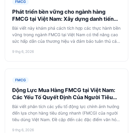
FMCG
Phát triển bền vững cho ngành hàng
FMCG tại Việt Nam: Xây dựng danh tiếng
và lòng trung thành
Bài viết này khám phá cách tích hợp các thực hành bền
vững trong ngành FMCG tại Việt Nam có thể nâng cao
sức hấp dẫn của thương hiệu và đảm bảo tuân thủ các
quy định địa phương. Chúng tôi sẽ xem xét các khía
9 thg 6, 2026
cạnh vận hành và kinh tế, mô hình thực hiện và quy
trình hành động.
FMCG
Động Lực Mua Hàng FMCG tại Việt Nam:
Các Yếu Tố Quyết Định Của Người Tiêu
Dùng
Bài viết phân tích các yếu tố động lực chính ảnh hưởng
đến lựa chọn hàng tiêu dùng nhanh (FMCG) của người
tiêu dùng Việt Nam. Đề cập đến các đặc điểm văn hóa,
ngưỡng giá và ảnh hưởng của thương hiệu từ góc độ
9 thg 6, 2026
lập kế hoạch chiến lược cho các thương hiệu FMCG.