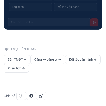
Logistics
Đối tác vận hành
DỊCH VỤ LIÊN QUAN
Sàn TMĐT
→
Đăng ký công ty
→
Đối tác vận hành
→
Phân tích
→
Chia sẻ
: