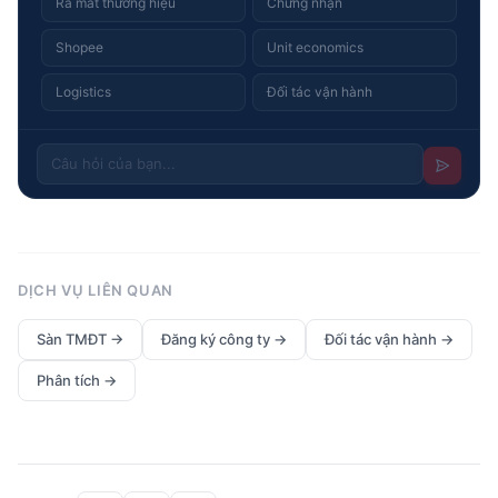
Ra mắt thương hiệu
Chứng nhận
Shopee
Unit economics
Logistics
Đối tác vận hành
DỊCH VỤ LIÊN QUAN
Sàn TMĐT
→
Đăng ký công ty
→
Đối tác vận hành
→
Phân tích
→