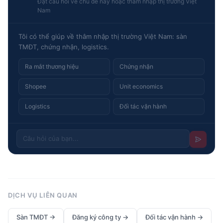
Đặt câu hỏi về chủ đề này hoặc thâm nhập thị trường Việt
Nam
Tôi có thể giúp về thâm nhập thị trường Việt Nam: sàn
TMĐT, chứng nhận, logistics.
Ra mắt thương hiệu
Chứng nhận
Shopee
Unit economics
Logistics
Đối tác vận hành
DỊCH VỤ LIÊN QUAN
Sàn TMĐT
→
Đăng ký công ty
→
Đối tác vận hành
→