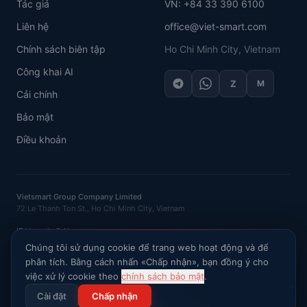
Tác giả
VN: +84 33 390 6100
Liên hệ
office@viet-smart.com
Chính sách biên tập
Ho Chi Minh City, Vietnam
Công khai AI
Z
M
Cải chính
Bảo mật
Điều khoản
Vietsmart Group Company Limited
72 Le Thanh Ton St., Ho Chi Minh City, Vietnam
IE Vasenin D.N.
OGRNIP
: 320121500016132 ·
INN
: 120702520581
Chúng tôi sử dụng cookie để trang web hoạt động và để
phân tích. Bằng cách nhấn «Chấp nhận», bạn đồng ý cho
Hỏi AI về thị trường Việt Nam
việc xử lý cookie theo
chính sách bảo mật
.
©
2026
VietSmart
.
Bảo lưu mọi quyền
.
Cài đặt
Chấp nhận
Chính sách bảo mật
Lên đầu