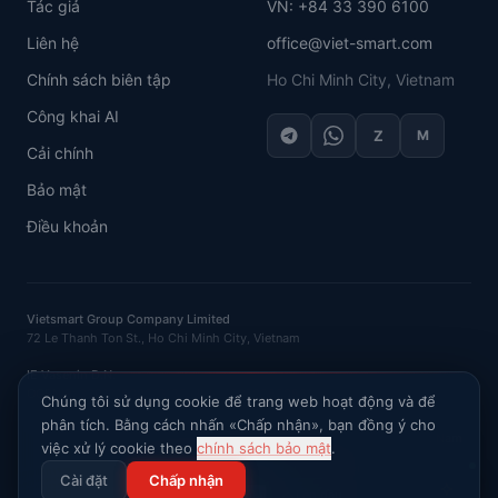
Tác giả
VN: +84 33 390 6100
Liên hệ
office@viet-smart.com
Chính sách biên tập
Ho Chi Minh City, Vietnam
Công khai AI
Z
M
Cải chính
Bảo mật
Điều khoản
Vietsmart Group Company Limited
72 Le Thanh Ton St., Ho Chi Minh City, Vietnam
IE Vasenin D.N.
OGRNIP
: 320121500016132 ·
INN
: 120702520581
Chúng tôi sử dụng cookie để trang web hoạt động và để
phân tích. Bằng cách nhấn «Chấp nhận», bạn đồng ý cho
Hỏi AI về thị trường Việt Nam
việc xử lý cookie theo
chính sách bảo mật
.
©
2026
VietSmart
.
Bảo lưu mọi quyền
.
Cài đặt
Chấp nhận
Chính sách bảo mật
Lên đầu