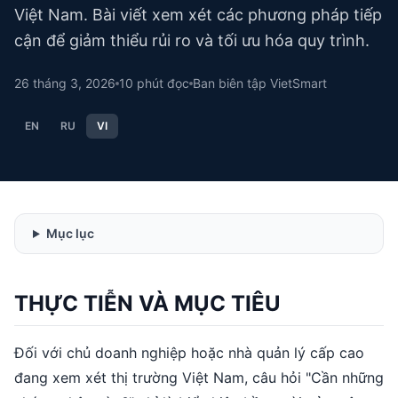
Việt Nam. Bài viết xem xét các phương pháp tiếp
cận để giảm thiểu rủi ro và tối ưu hóa quy trình.
26 tháng 3, 2026
10
phút đọc
Ban biên tập VietSmart
EN
RU
VI
Mục lục
THỰC TIỄN VÀ MỤC TIÊU
Đối với chủ doanh nghiệp hoặc nhà quản lý cấp cao
đang xem xét thị trường Việt Nam, câu hỏi "Cần những