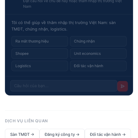
Đặt câu hỏi về chủ đề này hoặc thâm nhập thị trường Việt
Nam
Tôi có thể giúp về thâm nhập thị trường Việt Nam: sàn
TMĐT, chứng nhận, logistics.
Ra mắt thương hiệu
Chứng nhận
Shopee
Unit economics
Logistics
Đối tác vận hành
DỊCH VỤ LIÊN QUAN
Sàn TMĐT
→
Đăng ký công ty
→
Đối tác vận hành
→