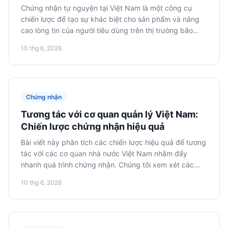
tranh
Chứng nhận tự nguyện tại Việt Nam là một công cụ
chiến lược để tạo sự khác biệt cho sản phẩm và nâng
cao lòng tin của người tiêu dùng trên thị trường bão
hòa. Bài viết này khám phá các khía cạnh thực dụng,
10 thg 6, 2026
các bước vận hành, kinh tế của quy trình và lộ trình
hành động để triển khai thành công.
Chứng nhận
Tương tác với cơ quan quản lý Việt Nam:
Chiến lược chứng nhận hiệu quả
Bài viết này phân tích các chiến lược hiệu quả để tương
tác với các cơ quan nhà nước Việt Nam nhằm đẩy
nhanh quá trình chứng nhận. Chúng tôi xem xét các
kịch bản điển hình và phương pháp giảm thiểu chậm trễ
10 thg 6, 2026
trong việc cấp phép.