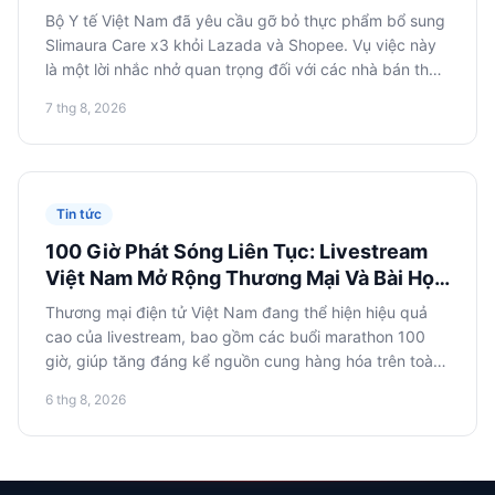
quy định tại các sàn thương mại điện tử
Bộ Y tế Việt Nam đã yêu cầu gỡ bỏ thực phẩm bổ sung
châu Á
Slimaura Care x3 khỏi Lazada và Shopee. Vụ việc này
là một lời nhắc nhở quan trọng đối với các nhà bán thực
phẩm chức năng của Nga về tầm quan trọng của việc
7 thg 8, 2026
tuân thủ nghiêm ngặt luật pháp và quy định địa phương
khi thâm nhập các sàn thương mại điện tử châu Á,
nhằm tránh tổn thất và rủi ro về danh tiếng.
Tin tức
100 Giờ Phát Sóng Liên Tục: Livestream
Việt Nam Mở Rộng Thương Mại Và Bài Học
Cho Thương Mại Điện Tử Nga
Thương mại điện tử Việt Nam đang thể hiện hiệu quả
cao của livestream, bao gồm các buổi marathon 100
giờ, giúp tăng đáng kể nguồn cung hàng hóa trên toàn
quốc. Các nhà bán lẻ trực tuyến Nga nên nghiên cứu
6 thg 8, 2026
kinh nghiệm này để mở rộng sự hiện diện trên thị
trường châu Á và tối ưu hóa nhập khẩu từ Việt Nam.