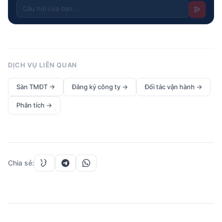
DỊCH VỤ LIÊN QUAN
Sàn TMĐT
→
Đăng ký công ty
→
Đối tác vận hành
→
Phân tích
→
Chia sẻ
: