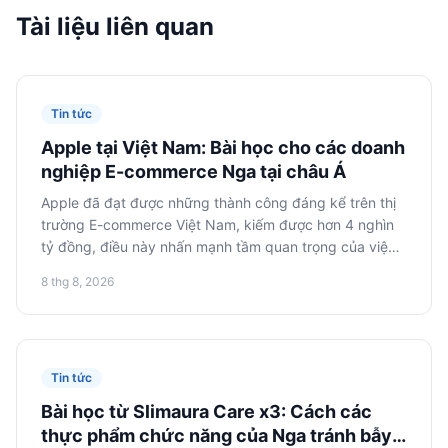
Tài liệu liên quan
Tin tức
Apple tại Việt Nam: Bài học cho các doanh
nghiệp E-commerce Nga tại châu Á
Apple đã đạt được những thành công đáng kể trên thị
trường E-commerce Việt Nam, kiếm được hơn 4 nghìn
tỷ đồng, điều này nhấn mạnh tầm quan trọng của việc
thích ứng và tích hợp vào hệ sinh thái kỹ thuật số địa
8 thg 8, 2026
phương đối với các công ty Nga đang tìm cách mở
rộng sang châu Á.
Tin tức
Bài học từ Slimaura Care x3: Cách các
thực phẩm chức năng của Nga tránh bẫy