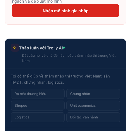
ngách và đề xuất mô hình
Nhận mô hình gia nhập
Thảo luận với Trợ lý AI
Đặt câu hỏi về chủ đề này hoặc thâm nhập thị trường Việt
Nam
Tôi có thể giúp về thâm nhập thị trường Việt Nam: sàn
TMĐT, chứng nhận, logistics.
Ra mắt thương hiệu
Chứng nhận
Shopee
Unit economics
Logistics
Đối tác vận hành