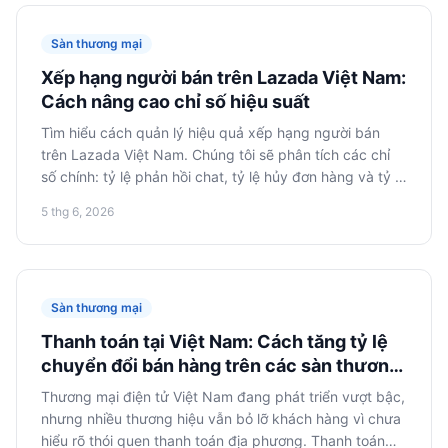
viết dành cho chủ doanh nghiệp và các nhà quản lý
cấp cao.
Sàn thương mại
Xếp hạng người bán trên Lazada Việt Nam:
Cách nâng cao chỉ số hiệu suất
Tìm hiểu cách quản lý hiệu quả xếp hạng người bán
trên Lazada Việt Nam. Chúng tôi sẽ phân tích các chỉ
số chính: tỷ lệ phản hồi chat, tỷ lệ hủy đơn hàng và tỷ lệ
giao hàng chậm trễ. Nhận các khuyến nghị thực tế để
5 thg 6, 2026
tối ưu hóa các chỉ số này nhằm tăng cường hiển thị và
niềm tin của người mua, từ đó tiếp cận các công cụ
quảng bá tốt nhất.
Sàn thương mại
Thanh toán tại Việt Nam: Cách tăng tỷ lệ
chuyển đổi bán hàng trên các sàn thương
mại điện tử
Thương mại điện tử Việt Nam đang phát triển vượt bậc,
nhưng nhiều thương hiệu vẫn bỏ lỡ khách hàng vì chưa
hiểu rõ thói quen thanh toán địa phương. Thanh toán