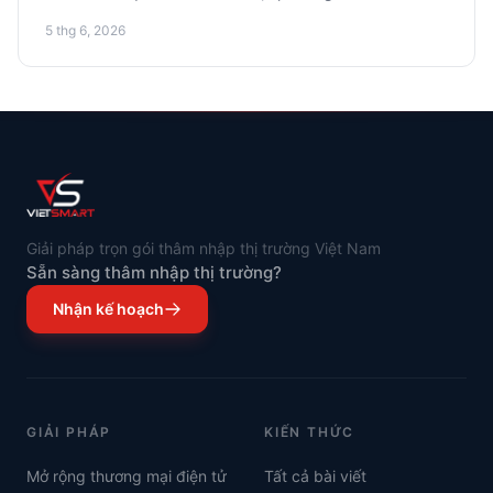
khi nhận hàng (COD) vẫn là phương thức chính, nhưng
5 thg 6, 2026
ví điện tử và BNPL đang nhanh chóng trở nên phổ biến.
Chúng tôi sẽ chỉ cho bạn cách thích nghi và tăng tỷ lệ
chuyển đổi bán hàng.
Giải pháp trọn gói thâm nhập thị trường Việt Nam
Sẵn sàng thâm nhập thị trường?
Nhận kế hoạch
GIẢI PHÁP
KIẾN THỨC
Mở rộng thương mại điện tử
Tất cả bài viết