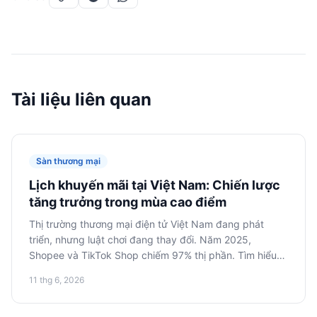
Tài liệu liên quan
Sàn thương mại
Lịch khuyến mãi tại Việt Nam: Chiến lược
tăng trưởng trong mùa cao điểm
Thị trường thương mại điện tử Việt Nam đang phát
triển, nhưng luật chơi đang thay đổi. Năm 2025,
Shopee và TikTok Shop chiếm 97% thị phần. Tìm hiểu
cách sử dụng lịch khuyến mãi, bao gồm Tết và Ngày
11 thg 6, 2026
đôi, để phát triển thương hiệu của bạn, tập trung vào
lập kế hoạch chiến lược và thương mại nội dung. Bài