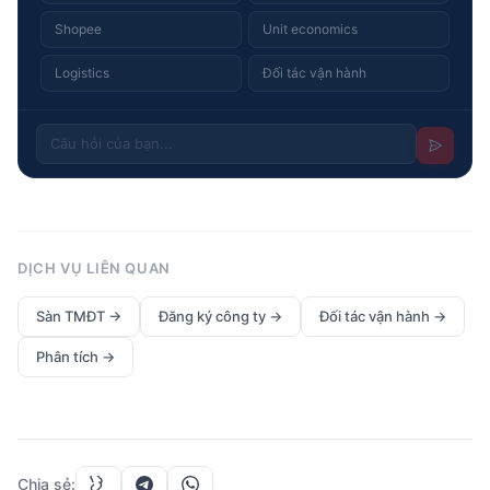
Shopee
Unit economics
Logistics
Đối tác vận hành
DỊCH VỤ LIÊN QUAN
Sàn TMĐT
→
Đăng ký công ty
→
Đối tác vận hành
→
Phân tích
→
Chia sẻ
: