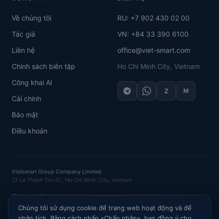
Về chúng tôi
RU: +7 902 430 02 00
Tác giả
VN: +84 33 390 6100
Liên hệ
office@viet-smart.com
Chính sách biên tập
Ho Chi Minh City, Vietnam
Công khai AI
Z
M
Cải chính
Bảo mật
Điều khoản
Vietsmart Group Company Limited
72 Le Thanh Ton St., Ho Chi Minh City, Vietnam
IE Vasenin D.N.
OGRNIP
: 320121500016132 ·
INN
: 120702520581
Chúng tôi sử dụng cookie để trang web hoạt động và để
phân tích. Bằng cách nhấn «Chấp nhận», bạn đồng ý cho