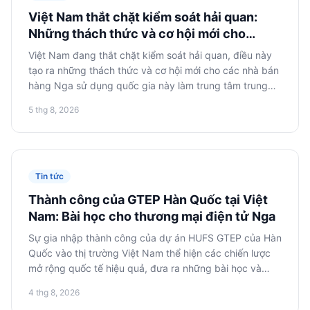
Việt Nam thắt chặt kiểm soát hải quan:
Những thách thức và cơ hội mới cho
thương mại điện tử Nga
Việt Nam đang thắt chặt kiểm soát hải quan, điều này
tạo ra những thách thức và cơ hội mới cho các nhà bán
hàng Nga sử dụng quốc gia này làm trung tâm trung
chuyển hoặc thị trường tiêu thụ. Việc thích ứng với các
5 thg 8, 2026
quy định mới là rất quan trọng để giảm thiểu rủi ro và
hoạt động thành công trong khu vực.
Tin tức
Thành công của GTEP Hàn Quốc tại Việt
Nam: Bài học cho thương mại điện tử Nga
Sự gia nhập thành công của dự án HUFS GTEP của Hàn
Quốc vào thị trường Việt Nam thể hiện các chiến lược
mở rộng quốc tế hiệu quả, đưa ra những bài học và
khuyến nghị giá trị cho các công ty thương mại điện tử
4 thg 8, 2026
Nga đang tìm cách khai thác thị trường Đông Nam Á