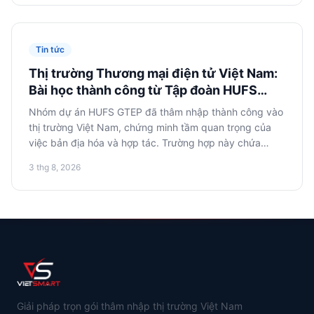
đầy hứa hẹn.
Tin tức
Thị trường Thương mại điện tử Việt Nam:
Bài học thành công từ Tập đoàn HUFS
GTEP của Hàn Quốc cho các doanh nhân
Nhóm dự án HUFS GTEP đã thâm nhập thành công vào
Nga
thị trường Việt Nam, chứng minh tầm quan trọng của
việc bản địa hóa và hợp tác. Trường hợp này chứa
đựng những bài học quý giá cho các doanh nhân
3 thg 8, 2026
thương mại điện tử Nga, chỉ ra các yếu tố thành công
then chốt trong một trong những nền kinh tế phát triển
năng động nhất Đông Nam Á.
Giải pháp trọn gói thâm nhập thị trường Việt Nam