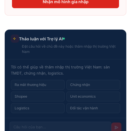
Nhận mô hình gia nhập
Thảo luận với Trợ lý AI
Đặt câu hỏi về chủ đề này hoặc thâm nhập thị trường Việt
Nam
Tôi có thể giúp về thâm nhập thị trường Việt Nam: sàn
TMĐT, chứng nhận, logistics.
Ra mắt thương hiệu
Chứng nhận
Shopee
Unit economics
Logistics
Đối tác vận hành