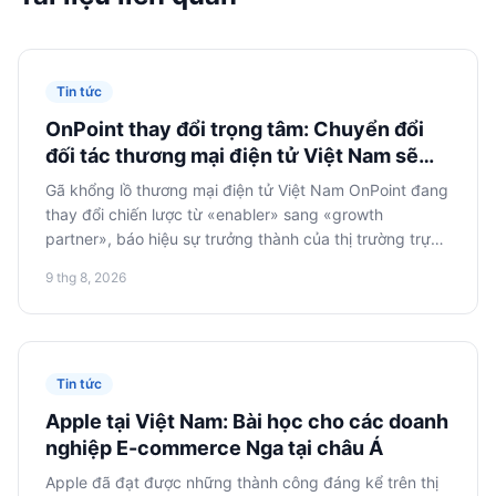
Tin tức
OnPoint thay đổi trọng tâm: Chuyển đổi
đối tác thương mại điện tử Việt Nam sẽ
ảnh hưởng đến người bán Nga như thế
Gã khổng lồ thương mại điện tử Việt Nam OnPoint đang
nào
thay đổi chiến lược từ «enabler» sang «growth
partner», báo hiệu sự trưởng thành của thị trường trực
tuyến châu Á và đặt ra những thách thức mới cho các
9 thg 8, 2026
nhà bán lẻ Nga, đòi hỏi sự hợp tác chiến lược sâu sắc
hơn và đầu tư vào tiếp thị địa phương.
Tin tức
Apple tại Việt Nam: Bài học cho các doanh
nghiệp E-commerce Nga tại châu Á
Apple đã đạt được những thành công đáng kể trên thị