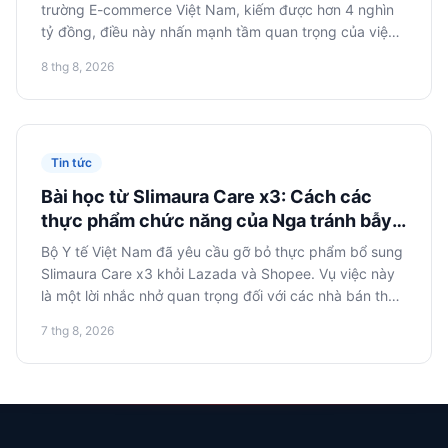
trường E-commerce Việt Nam, kiếm được hơn 4 nghìn
tỷ đồng, điều này nhấn mạnh tầm quan trọng của việc
thích ứng và tích hợp vào hệ sinh thái kỹ thuật số địa
8 thg 8, 2026
phương đối với các công ty Nga đang tìm cách mở
rộng sang châu Á.
Tin tức
Bài học từ Slimaura Care x3: Cách các
thực phẩm chức năng của Nga tránh bẫy
quy định tại các sàn thương mại điện tử
Bộ Y tế Việt Nam đã yêu cầu gỡ bỏ thực phẩm bổ sung
châu Á
Slimaura Care x3 khỏi Lazada và Shopee. Vụ việc này
là một lời nhắc nhở quan trọng đối với các nhà bán thực
phẩm chức năng của Nga về tầm quan trọng của việc
7 thg 8, 2026
tuân thủ nghiêm ngặt luật pháp và quy định địa phương
khi thâm nhập các sàn thương mại điện tử châu Á,
nhằm tránh tổn thất và rủi ro về danh tiếng.