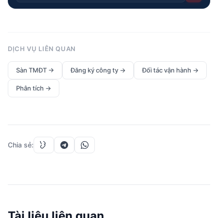
DỊCH VỤ LIÊN QUAN
Sàn TMĐT
→
Đăng ký công ty
→
Đối tác vận hành
→
Phân tích
→
Chia sẻ
:
Tài liệu liên quan