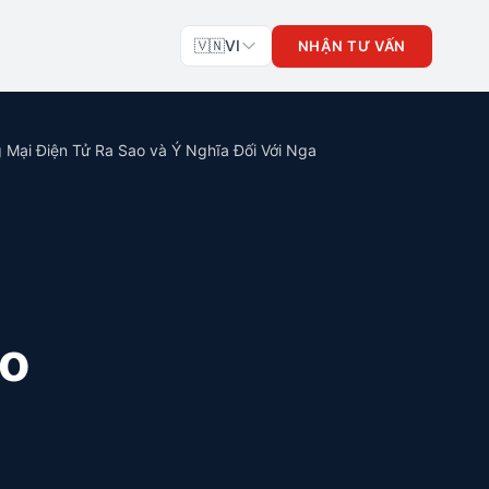
🇻🇳
VI
NHẬN TƯ VẤN
Mại Điện Tử Ra Sao và Ý Nghĩa Đối Với Nga
ao