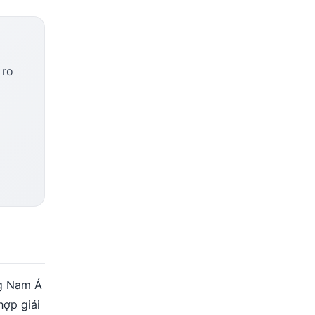
 ro
ng Nam Á
hợp giải