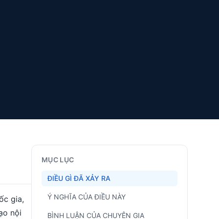
MỤC LỤC
ĐIỀU GÌ ĐÃ XẢY RA
Ý NGHĨA CỦA ĐIỀU NÀY
ốc gia,
ạo nội
BÌNH LUẬN CỦA CHUYÊN GIA