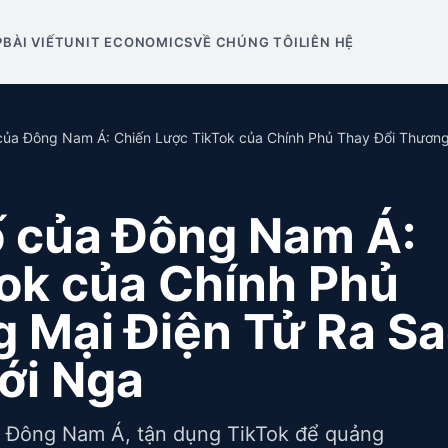
P
BÀI VIẾT
UNIT ECONOMICS
VỀ CHÚNG TÔI
LIÊN HỆ
của Đông Nam Á: Chiến Lược TikTok của Chính Phủ Thay Đổi Thương 
ố của Đông Nam Á:
ok của Chính Phủ
 Mại Điện Tử Ra S
ới Nga
g Đông Nam Á, tận dụng TikTok để quảng