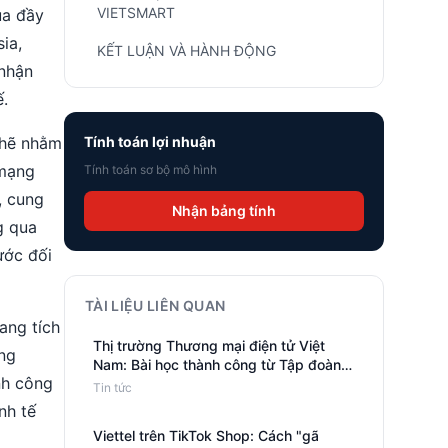
VIETSMART
ua đầy
ia,
KẾT LUẬN VÀ HÀNH ĐỘNG
 nhận
ế.
chẽ nhằm
Tính toán lợi nhuận
 mạng
Tính toán sơ bộ mô hình
, cung
Nhận bảng tính
g qua
ước đối
TÀI LIỆU LIÊN QUAN
ang tích
Thị trường Thương mại điện tử Việt
ng
Nam: Bài học thành công từ Tập đoàn
nh công
HUFS GTEP của Hàn Quốc cho các
Tin tức
doanh nhân Nga
nh tế
Viettel trên TikTok Shop: Cách "gã