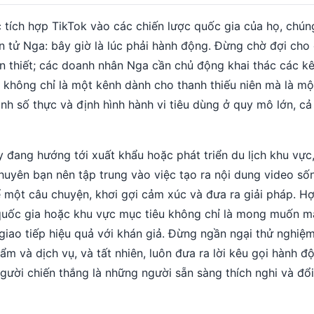
tích hợp TikTok vào các chiến lược quốc gia của họ, chúng
n tử Nga: bây giờ là lúc phải hành động. Đừng chờ đợi cho 
n thiết; các doanh nhân Nga cần chủ động khai thác các kê
 không chỉ là một kênh dành cho thanh thiếu niên mà là mộ
 số thực và định hình hành vi tiêu dùng ở quy mô lớn, cả 
y đang hướng tới xuất khẩu hoặc phát triển du lịch khu vực,
 khuyên bạn nên tập trung vào việc tạo ra nội dung video số
 một câu chuyện, khơi gợi cảm xúc và đưa ra giải pháp. H
quốc gia hoặc khu vực mục tiêu không chỉ là mong muốn m
giao tiếp hiệu quả với khán giả. Đừng ngần ngại thử nghiệ
ẩm và dịch vụ, và tất nhiên, luôn đưa ra lời kêu gọi hành đ
gười chiến thắng là những người sẵn sàng thích nghi và đổ