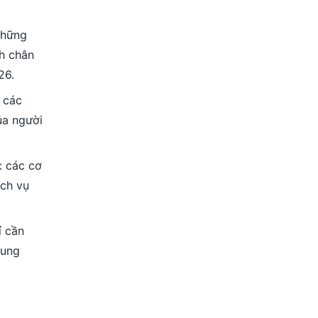
những
nh chân
26.
 các
ủa người
: các cơ
ịch vụ
ỉ cần
dung