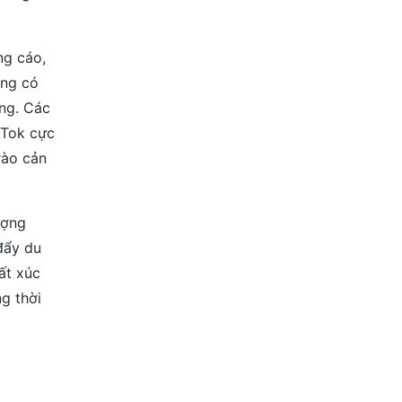
ng cáo,
ung có
ống. Các
kTok cực
rào cản
ượng
đẩy du
ất xúc
g thời