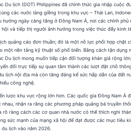
c Du lịch (DOT) Philippines đã chính thức gia nhập cuộc đ
ố cùng các nước láng giềng trong khu vực – Thái Lan, Indones
u hướng ngày càng tăng ở Đông Nam Á, nơi các chính phủ
ội và tiếp thị người ảnh hưởng trong việc thúc đẩy kinh t
 dịch quảng cáo đơn thuần; đó là một nỗ lực phối hợp chặt 
vào một nền tảng kỹ thuật số phổ biến. Bằng cách tận dụng
ục Du lịch mong muốn tiếp cận đối tượng khán giả rộng lớn
yển đổi trực tiếp sự quan tâm thành các lượt đặt chỗ thôn
du lịch nội địa mà còn tăng đáng kể sức hấp dẫn của đất n
 hiểu công nghệ.
iến lược khu vực rộng lớn hơn. Các quốc gia Đông Nam Á đ
c nhau, nhận ra rằng các phương pháp quảng bá truyền thố
a rõ ràng cách các cơ quan nhà nước có thể thích nghi thà
ụng sức mạnh của mạng xã hội để đạt được các mục tiêu ki
h du lịch vào năm 2026.