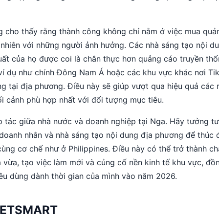
ung cho thấy rằng thành công không chỉ nằm ở việc mua quả
 nhiên với những người ảnh hưởng. Các nhà sáng tạo nội d
xuất của họ được coi là chân thực hơn quảng cáo truyền th
ví dụ như chính Đông Nam Á hoặc các khu vực khác nơi Ti
g tại địa phương. Điều này sẽ giúp vượt qua hiệu quả các 
i cảnh phù hợp nhất với đối tượng mục tiêu.
p tác giữa nhà nước và doanh nghiệp tại Nga. Hãy tưởng t
 doanh nhân và nhà sáng tạo nội dung địa phương để thúc 
ùng cơ chế như ở Philippines. Điều này có thể trở thành ch
 vừa, tạo việc làm mới và củng cố nền kinh tế khu vực, đồn
tiêu dùng dành thời gian của mình vào năm 2026.
IETSMART