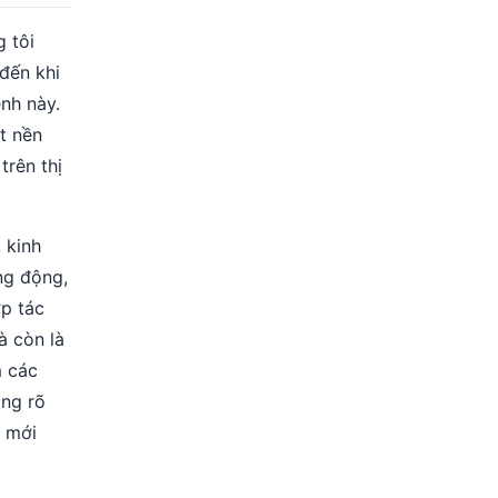
 tôi
đến khi
nh này.
t nền
trên thị
 kinh
ng động,
ợp tác
à còn là
m các
ộng rõ
i mới