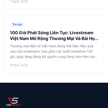
7 thg 8, 2026
tuân thủ nghiêm ngặt luật pháp và quy định địa phương
khi thâm nhập các sàn thương mại điện tử châu Á,
nhằm tránh tổn thất và rủi ro về danh tiếng.
Tin tức
100 Giờ Phát Sóng Liên Tục: Livestream
Việt Nam Mở Rộng Thương Mại Và Bài Học
Cho Thương Mại Điện Tử Nga
Thương mại điện tử Việt Nam đang thể hiện hiệu quả
cao của livestream, bao gồm các buổi marathon 100
giờ, giúp tăng đáng kể nguồn cung hàng hóa trên toàn
quốc. Các nhà bán lẻ trực tuyến Nga nên nghiên cứu
6 thg 8, 2026
kinh nghiệm này để mở rộng sự hiện diện trên thị
trường châu Á và tối ưu hóa nhập khẩu từ Việt Nam.