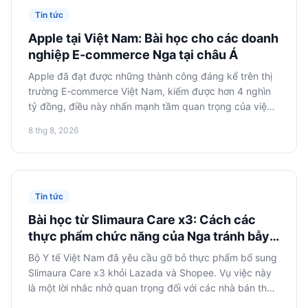
Tin tức
Apple tại Việt Nam: Bài học cho các doanh
nghiệp E-commerce Nga tại châu Á
Apple đã đạt được những thành công đáng kể trên thị
trường E-commerce Việt Nam, kiếm được hơn 4 nghìn
tỷ đồng, điều này nhấn mạnh tầm quan trọng của việc
thích ứng và tích hợp vào hệ sinh thái kỹ thuật số địa
8 thg 8, 2026
phương đối với các công ty Nga đang tìm cách mở
rộng sang châu Á.
Tin tức
Bài học từ Slimaura Care x3: Cách các
thực phẩm chức năng của Nga tránh bẫy
quy định tại các sàn thương mại điện tử
Bộ Y tế Việt Nam đã yêu cầu gỡ bỏ thực phẩm bổ sung
châu Á
Slimaura Care x3 khỏi Lazada và Shopee. Vụ việc này
là một lời nhắc nhở quan trọng đối với các nhà bán thực
phẩm chức năng của Nga về tầm quan trọng của việc