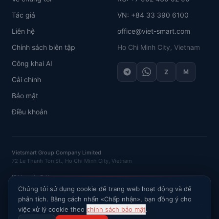
Tác giả
VN: +84 33 390 6100
Liên hệ
office@viet-smart.com
Chính sách biên tập
Ho Chi Minh City, Vietnam
Công khai AI
Z
M
Cải chính
Bảo mật
Điều khoản
Vietsmart Group Company Limited
72 Le Thanh Ton St., Ho Chi Minh City, Vietnam
IE Vasenin D.N.
OGRNIP
: 320121500016132 ·
INN
: 120702520581
Chúng tôi sử dụng cookie để trang web hoạt động và để
phân tích. Bằng cách nhấn «Chấp nhận», bạn đồng ý cho
Hỏi AI về thị trường Việt Nam
việc xử lý cookie theo
chính sách bảo mật
.
©
2026
VietSmart
.
Bảo lưu mọi quyền
.