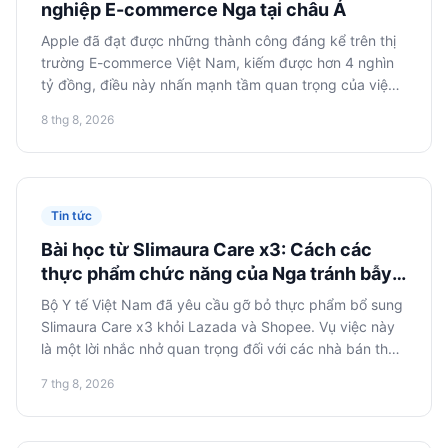
nghiệp E-commerce Nga tại châu Á
Apple đã đạt được những thành công đáng kể trên thị
trường E-commerce Việt Nam, kiếm được hơn 4 nghìn
tỷ đồng, điều này nhấn mạnh tầm quan trọng của việc
thích ứng và tích hợp vào hệ sinh thái kỹ thuật số địa
8 thg 8, 2026
phương đối với các công ty Nga đang tìm cách mở
rộng sang châu Á.
Tin tức
Bài học từ Slimaura Care x3: Cách các
thực phẩm chức năng của Nga tránh bẫy
quy định tại các sàn thương mại điện tử
Bộ Y tế Việt Nam đã yêu cầu gỡ bỏ thực phẩm bổ sung
châu Á
Slimaura Care x3 khỏi Lazada và Shopee. Vụ việc này
là một lời nhắc nhở quan trọng đối với các nhà bán thực
phẩm chức năng của Nga về tầm quan trọng của việc
7 thg 8, 2026
tuân thủ nghiêm ngặt luật pháp và quy định địa phương
khi thâm nhập các sàn thương mại điện tử châu Á,
nhằm tránh tổn thất và rủi ro về danh tiếng.