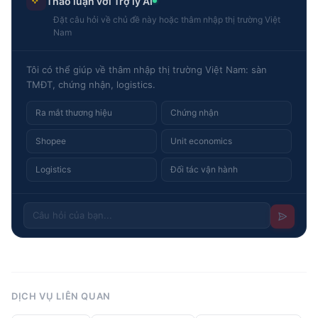
Thảo luận với Trợ lý AI
Đặt câu hỏi về chủ đề này hoặc thâm nhập thị trường Việt
Nam
Tôi có thể giúp về thâm nhập thị trường Việt Nam: sàn
TMĐT, chứng nhận, logistics.
Ra mắt thương hiệu
Chứng nhận
Shopee
Unit economics
Logistics
Đối tác vận hành
DỊCH VỤ LIÊN QUAN