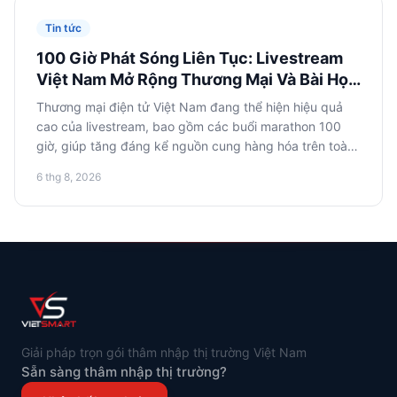
Tin tức
100 Giờ Phát Sóng Liên Tục: Livestream
Việt Nam Mở Rộng Thương Mại Và Bài Học
Cho Thương Mại Điện Tử Nga
Thương mại điện tử Việt Nam đang thể hiện hiệu quả
cao của livestream, bao gồm các buổi marathon 100
giờ, giúp tăng đáng kể nguồn cung hàng hóa trên toàn
quốc. Các nhà bán lẻ trực tuyến Nga nên nghiên cứu
6 thg 8, 2026
kinh nghiệm này để mở rộng sự hiện diện trên thị
trường châu Á và tối ưu hóa nhập khẩu từ Việt Nam.
Giải pháp trọn gói thâm nhập thị trường Việt Nam
Sẵn sàng thâm nhập thị trường?